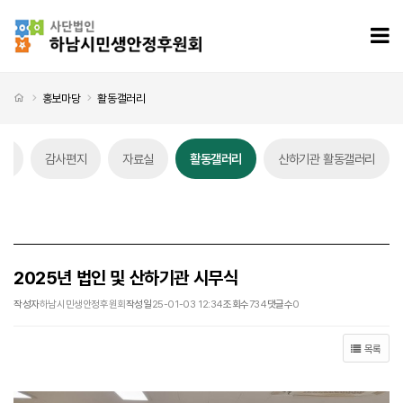
2025년 법인 및 산하기관 시무식 > 활동갤러리
모
처음으로
홍보마당
활동갤러리
스
감사편지
자료실
활동갤러리
산하기관 활동갤러리
활동갤러리 탭메뉴
2025년 법인 및 산하기관 시무식
작성자
하남시민생안정후원회
작성일
25-01-03 12:34
조회수
734
댓글수
0
목록