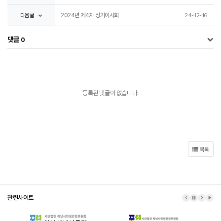
다음글
2024년 제4차 정기이사회
24-12-16
댓글
0
등록된 댓글이 없습니다.
목록
관련사이트
이전 배너
배너 정지
다음 배
배너