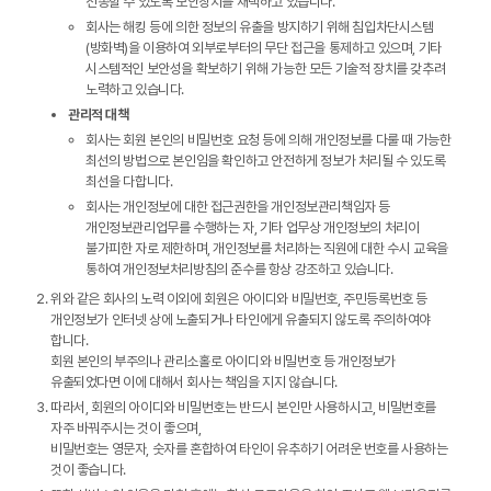
전송할 수 있도록 보안장치를 채택하고 있습니다.
회사는 해킹 등에 의한 정보의 유출을 방지하기 위해 침입차단시스템
(방화벽)을 이용하여 외부로부터의 무단 접근을 통제하고 있으며, 기타
시스템적인 보안성을 확보하기 위해 가능한 모든 기술적 장치를 갖추려
노력하고 있습니다.
관리적 대책
회사는 회원 본인의 비밀번호 요청 등에 의해 개인정보를 다룰 때 가능한
최선의 방법으로 본인임을 확인하고 안전하게 정보가 처리될 수 있도록
최선을 다합니다.
회사는 개인정보에 대한 접근권한을 개인정보관리책임자 등
개인정보관리업무를 수행하는 자, 기타 업무상 개인정보의 처리이
불가피한 자로 제한하며, 개인정보를 처리하는 직원에 대한 수시 교육을
통하여 개인정보처리방침의 준수를 항상 강조하고 있습니다.
위와 같은 회사의 노력 이외에 회원은 아이디와 비밀번호, 주민등록번호 등
개인정보가 인터넷 상에 노출되거나 타인에게 유출되지 않도록 주의하여야
합니다.
회원 본인의 부주의나 관리소홀로 아이디와 비밀번호 등 개인정보가
유출되었다면 이에 대해서 회사는 책임을 지지 않습니다.
따라서, 회원의 아이디와 비밀번호는 반드시 본인만 사용하시고, 비밀번호를
자주 바꿔주시는 것이 좋으며,
비밀번호는 영문자, 숫자를 혼합하여 타인이 유추하기 어려운 번호를 사용하는
것이 좋습니다.