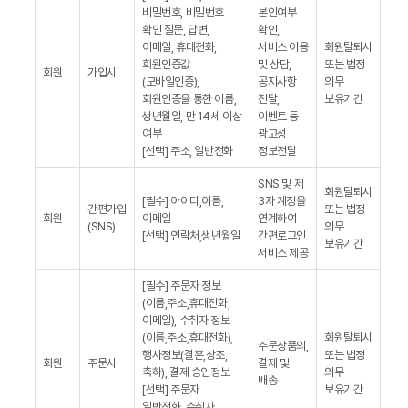
비밀번호, 비밀번호
본인여부
확인 질문, 답변,
확인,
이메일, 휴대전화,
서비스 이용
회원탈퇴시
회원인증값
및 상담,
또는 법정
회원
가입시
(모바일인증),
공지사항
의무
회원인증을 통한 이름,
전달,
보유기간
생년월일, 만 14세 이상
이벤트 등
여부
광고성
[선택] 주소, 일반전화
정보전달
SNS 및 제
회원탈퇴시
[필수] 아이디,이름,
3자 계정을
간편가입
또는 법정
회원
이메일
연계하여
(SNS)
의무
[선택] 연락처,생년월일
간편로그인
보유기간
서비스 제공
[필수] 주문자 정보
(이름,주소,휴대전화,
이메일), 수취자 정보
(이름,주소,휴대전화),
회원탈퇴시
주문상품의,
행사정보(결혼,상조,
또는 법정
회원
주문시
결제 및
축하), 결제 승인정보
의무
배송
[선택] 주문자
보유기간
일반전화, 수취자