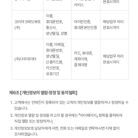
완료시까지
서비스
이름,
코리아크레딧뷰로
휴대폰번호,
아이핀인증,
해당업무 처리
(주)
통신사,
휴대폰본인인증
완료시까지
생년월일, 성별
이름, 이메일,
휴대폰번호,
카드, 휴대폰,
생년월일,
해당업무 처리
(주)다우데이타
계좌이체,
신용카드명,
완료시까지
결제대행
카드번호,
유효기간
제6조 [개인정보의 열람∙정정 및 동의철회]
고객께서는 언제든지 등록되어 있는 고객의 개인정보를 열람하거나 정정하실 수
있습니다.
개인정보 열람 및 정정을 하고자 할 경우에는 『마이페이지』 항목을 클릭하여
직접 열람 또는 정정하거나,
개인정보보호 담당자에게 서면, 전화 또는 이메일로 연락하시면 지체 없이
조치하겠습니다.