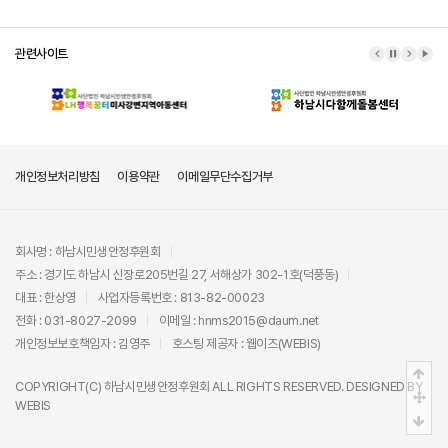
관련사이트
이전 배너
배너 정지
다음 배
배너
개인정보처리방침
이용약관
이메일무단수집거부
회사명 : 하남시민생안정후원회
주소 : 경기도 하남시 신장로205번길 27, 서해상가 302-1호(덕풍동)
대표 : 한상영
사업자등록번호 : 813-82-00023
전화 : 031-8027-2099
이메일 : hnms2015@daum.net
개인정보보호책임자 : 김영주
호스팅 제공자 :
웹이즈(WEBIS)
상단
COPYRIGHT(C)
하남시민생안정후원회
ALL RIGHTS RESERVED. DESIGNED BY
중간
WEBIS
하단