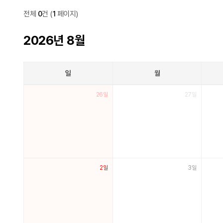
월별사업계획
전체
0
건
(
1
페이지)
2026년 8월
일
월
월별사업계획
26일
27일
2일
3일