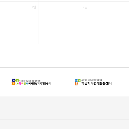
1일
2일