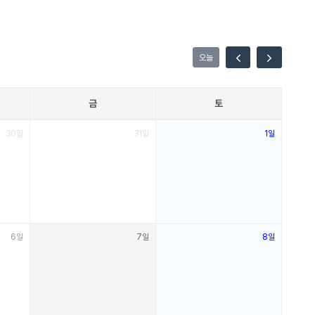
오늘
금
토
30일
31일
1일
6일
7일
8일