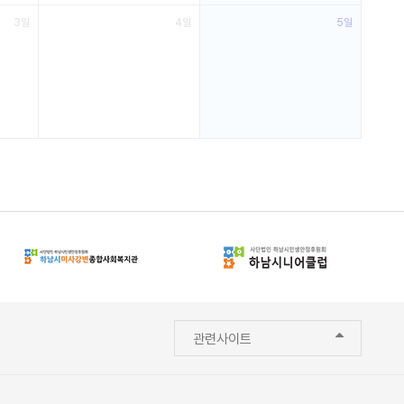
3일
4일
5일
관련사이트