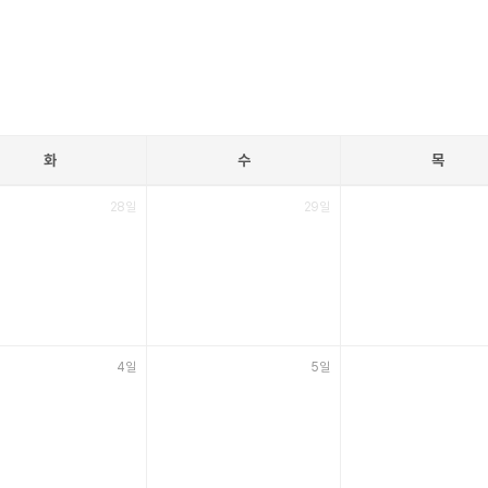
화
수
목
28일
29일
4일
5일