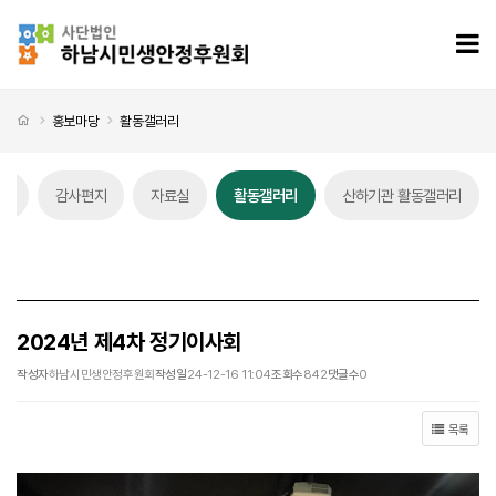
2024년 제4차 정기이사회 > 활동갤러리
모
처음으로
홍보마당
활동갤러리
스
감사편지
자료실
활동갤러리
산하기관 활동갤러리
활동갤러리 탭메뉴
2024년 제4차 정기이사회
작성자
하남시민생안정후원회
작성일
24-12-16 11:04
조회수
842
댓글수
0
목록