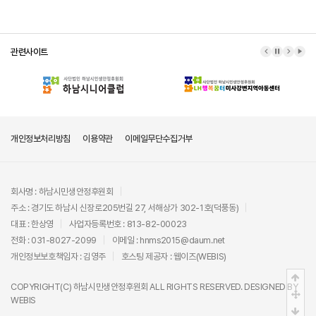
관련사이트
이전 배너
배너 정지
다음 배
배너
개인정보처리방침
이용약관
이메일무단수집거부
회사명 : 하남시민생안정후원회
주소 : 경기도 하남시 신장로205번길 27, 서해상가 302-1호(덕풍동)
대표 : 한상영
사업자등록번호 : 813-82-00023
전화 : 031-8027-2099
이메일 : hnms2015@daum.net
개인정보보호책임자 : 김영주
호스팅 제공자 :
웹이즈(WEBIS)
상단
COPYRIGHT(C)
하남시민생안정후원회
ALL RIGHTS RESERVED. DESIGNED BY
중간
WEBIS
하단