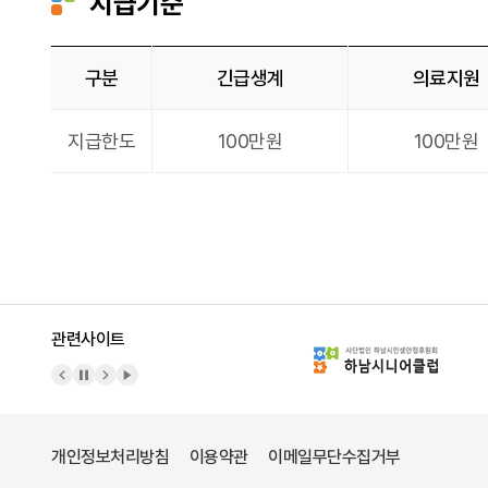
지급기준
구분
긴급생계
의료지원
지급기준
지급한도
100만원
100만원
관련사이트
이전 배너
배너 정지
다음 배너
배너 재생
개인정보처리방침
이용약관
이메일무단수집거부