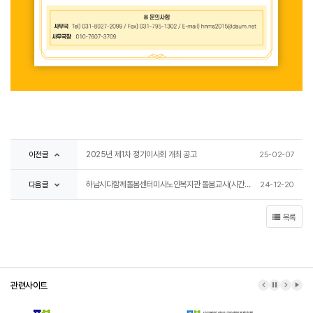
이전글
2025년 제1차 정기이사회 개최 공고
25-02-07
다음글
하남시다함께돌봄센터미사노인복지관 돌봄교사(시간제, 틈새) 최종 합격자 발표
24-12-20
목록
관련사이트
이전 배너
배너 정지
다음 배
배너