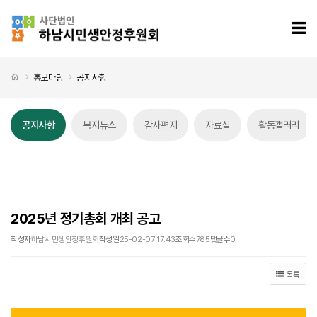
2025년 정기총회 개최 공고 > 공지사항
모
처음으로
홍보마당
공지사항
공지사항
복지뉴스
감사편지
자료실
활동갤러리
공지사항 탭메뉴
2025년 정기총회 개최 공고
작성자
하남시민생안정후원회
작성일
25-02-07 17:43
조회수
785
댓글수
0
목록