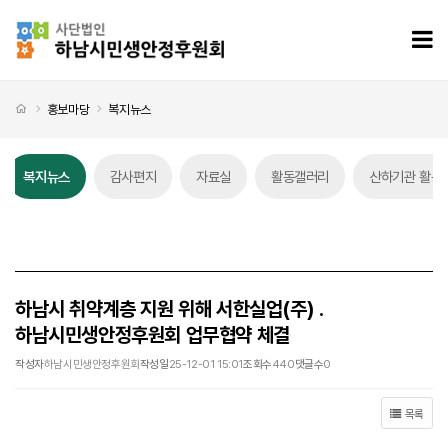
하남시 취약계층 지원 위해 서한실업(주) . 하남시민생안정후원회 업무협약 체결 > 복지뉴스
모
처음으로
홍보마당
복지뉴스
복지뉴스
감사편지
자료실
활동갤러리
산하기관 활동
복지뉴스 탭메뉴
하남시 취약계층 지원 위해 서한실업(주) .
하남시민생안정후원회 업무협약 체결
작성자
하남시민생안정후원회
작성일
25-12-01 15:01
조회수
440
댓글수
0
목록