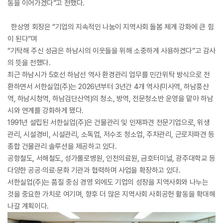
동을 이어가겠다”고 전했다.
한상영 회장은 “기업의 지속적인 나눔이 지역사회 돌봄 체계 강화에 큰 힘
이 된다”며
“기탁해 주신 성금은 하남시의 이웃들을 위해 소중하게 사용하겠다”고 감사
의 뜻을 전했다.
최근 하남시가 5호선 하남선 역사 환경관리 업무를 민간위탁 방식으로 전
환하면서 서한실업(주)는 2026년부터 3년간 4개 역사(미사역, 하남풍산
역, 하남시청역, 하남검단산역)의 청소, 방역, 전문청소반 운영을 맡아 하남
시와 연계를 강화하게 됐다.
1991년 설립된 서한실업(주)은 건물관리 및 인재파견 전문기업으로, 위생
관리, 시설경비, 시설관리, 소독업, 저수조 청소업, 주차관리, 근로자파견 등
종합 건물관리 솔루션을 제공하고 있다.
공항철도, 서해철도, 성가롤로병원, 인천의료원, 금호터미널, 광주대학교 등
다양한 공공·의료·문화 기관과 협력하며 사업을 확장하고 있다.
서한실업(주)는 품질 중심 경영 외에도 기업의 성장을 지역사회와 나누는
것을 중요한 가치로 여기며, 향후 더 많은 지역사회 사회공헌 활동을 확대해
나갈 계획이다.