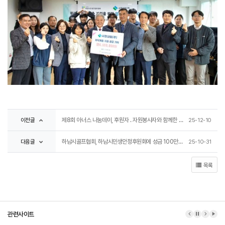
이전글
제8회 아너스 나눔데이, 후원자 . 자원봉사자와 함께한 따뜻한 감사의 밤
25-12-10
다음글
하남시골프협회, 하남시민생안정후원회에 성금 100만원 전달...지역사회 나눔실천
25-10-31
목록
관련사이트
이전 배너
배너 정지
다음 배
배너