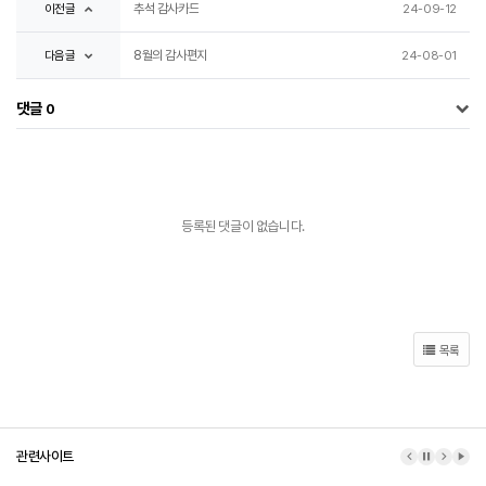
이전글
추석 감사카드
24-09-12
다음글
8월의 감사편지
24-08-01
댓글
0
등록된 댓글이 없습니다.
목록
관련사이트
이전 배너
배너 정지
다음 배
배너