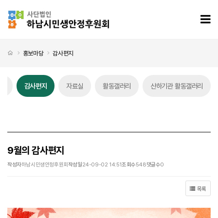
9월의 감사편지 > 감사편지
모
처음으로
홍보마당
감사편지
스
감사편지
자료실
활동갤러리
산하기관 활동갤러리
감사편지 탭메뉴
9월의 감사편지
작성자
하남시민생안정후원회
작성일
24-09-02 14:51
조회수
548
댓글수
0
목록