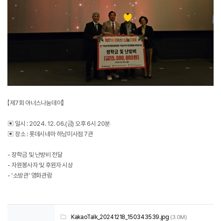
【제7회 아너스나눔데이】
▣ 일시 : 2024. 12. 06.(금) 오후 6시 20분
▣ 장소 : 롯데시네마 하남미사점 7관
- 장학금 및 난방비 전달
- 자원봉사자 및 후원자 시상
- '소방관' 영화관람
KakaoTalk_20241218_150343539.jpg
(3.0M)