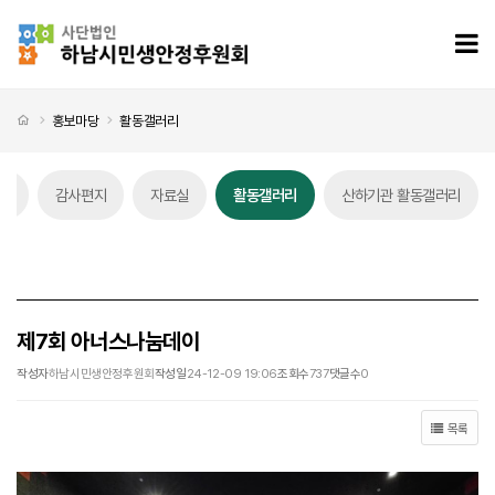
제7회 아너스나눔데이 > 활동갤러리
모
처음으로
홍보마당
활동갤러리
스
감사편지
자료실
활동갤러리
산하기관 활동갤러리
활동갤러리 탭메뉴
제7회 아너스나눔데이
작성자
하남시민생안정후원회
작성일
24-12-09 19:06
조회수
737
댓글수
0
목록