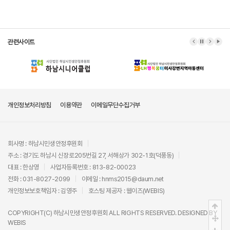
관련사이트
이전 배너
배너 정지
다음 배
배너
개인정보처리방침
이용약관
이메일무단수집거부
회사명 : 하남시민생안정후원회
주소 : 경기도 하남시 신장로205번길 27, 서해상가 302-1호(덕풍동)
대표 : 한상영
사업자등록번호 : 813-82-00023
전화 : 031-8027-2099
이메일 : hnms2015@daum.net
개인정보보호책임자 : 김영주
호스팅 제공자 :
웹이즈(WEBIS)
상단
COPYRIGHT(C)
하남시민생안정후원회
ALL RIGHTS RESERVED. DESIGNED BY
중간
WEBIS