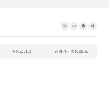
QRcode
주소복사
프린터
공유
활동갤러리
산하기관 활동갤러리