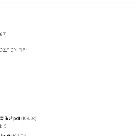
 공고
43조의3에 따라
 결산.pdf
(104.0K)
:15