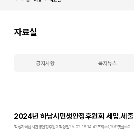
자료실
공지사항
복지뉴스
자료실 탭메뉴
2024년 하남시민생안정후원회 세입.세출 
작성자
하남시민생안정후원회
작성일
25-02-18 14:42
조회수
1,299
댓글수
0