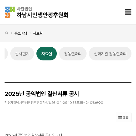
2025년 공익법인 결산서류 공시 > 자료실
모
처음으로
홍보마당
자료실
스
감사편지
자료실
활동갤러리
산하기관 활동갤러리
자료실 탭메뉴
2025년 공익법인 결산서류 공시
작성자
하남시민생안정후원회
작성일
26-04-29 10:56
조회수
240
댓글수
0
목록
2025년 공익법인 결산서류 공시 입니다.