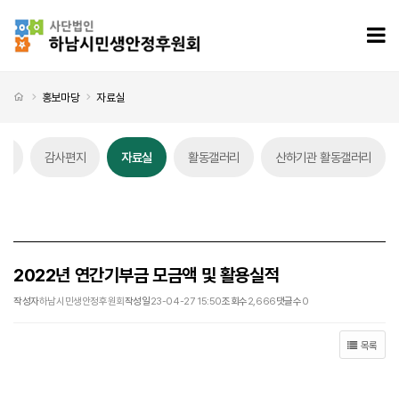
2022년 연간기부금 모금액 및 활용실적 > 자료실
모
처음으로
홍보마당
자료실
스
감사편지
자료실
활동갤러리
산하기관 활동갤러리
자료실 탭메뉴
2022년 연간기부금 모금액 및 활용실적
작성자
하남시민생안정후원회
작성일
23-04-27 15:50
조회수
2,666
댓글수
0
목록